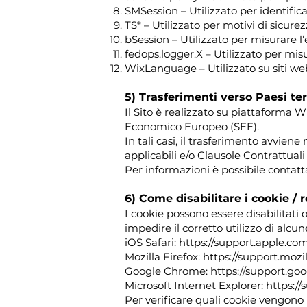
SMSession – Utilizzato per identific
TS* – Utilizzato per motivi di sicure
bSession – Utilizzato per misurare l’
fedops.logger.X – Utilizzato per misu
WixLanguage – Utilizzato su siti web
5) Trasferimenti verso Paesi te
Il Sito è realizzato su piattaforma W
Economico Europeo (SEE).
In tali casi, il trasferimento avvi
applicabili e/o Clausole Contrattual
Per informazioni è possibile contatta
6) Come disabilitare i cookie /
I cookie possono essere disabilitati 
impedire il corretto utilizzo di alcun
iOS Safari:
https://support.apple.com/
Mozilla Firefox:
https://support.moz
Google Chrome:
https://support.g
Microsoft Internet Explorer:
https:/
Per verificare quali cookie vengono i