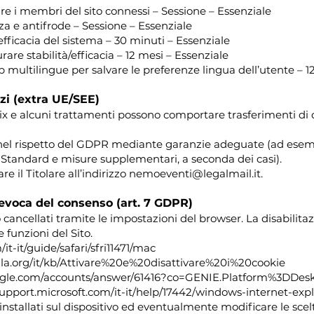
are i membri del sito connessi – Sessione – Essenziale
zza e antifrode – Sessione – Essenziale
efficacia del sistema – 30 minuti – Essenziale
rare stabilità/efficacia – 12 mesi – Essenziale
 multilingue per salvare le preferenze lingua dell’utente – 
rzi (extra UE/SEE)
ix e alcuni trattamenti possono comportare trasferimenti di da
ene nel rispetto del GDPR mediante garanzie adeguate (ad ese
i Standard e misure supplementari, a seconda dei casi).
re il Titolare all’indirizzo nemoeventi@legalmail.it.
 revoca del consenso (art. 7 GDPR)
o cancellati tramite le impostazioni del browser. La disabilita
e funzioni del Sito.
it-it/guide/safari/sfri11471/mac
illa.org/it/kb/Attivare%20e%20disattivare%20i%20cookie
oogle.com/accounts/answer/61416?co=GENIE.Platform%3DDesk
/support.microsoft.com/it-it/help/17442/windows-internet-ex
nstallati sul dispositivo ed eventualmente modificare le scelte