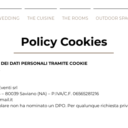
WEDDING
THE CUISINE
THE ROOMS
OUTDOOR SPA
Policy Cookies
DEI DATI PERSONALI TRAMITE COOKIE
t
venti srl
4 – 80039 Saviano (NA) – P.IVA/C.F. 06565281216
ail.it
tolare non ha nominato un DPO. Per qualunque richiesta privac