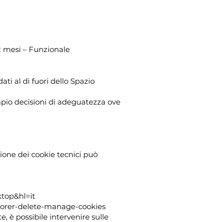
12 mesi – Funzionale
ti al di fuori dello Spazio
mpio decisioni di adeguatezza ove
zione dei cookie tecnici può
top&hl=it
plorer-delete-manage-cookies
, è possibile intervenire sulle